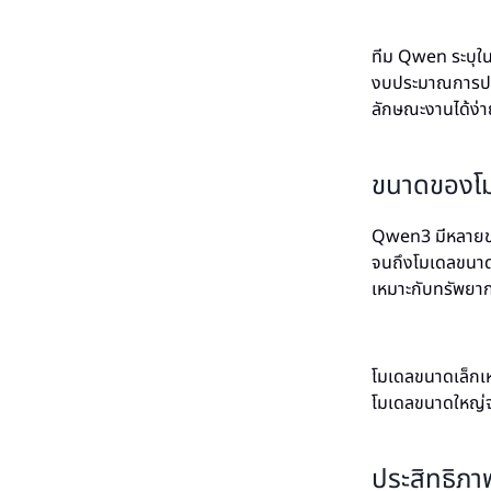
ทีม Qwen ระบุในบ
งบประมาณการประ
ลักษณะงานได้ง่าย
ขนาดของโม
Qwen3 มีหลายขนา
จนถึงโมเดลขนาดใ
เหมาะกับทรัพย
โมเดลขนาดเล็กเห
โมเดลขนาดใหญ่จะใ
ประสิทธิ