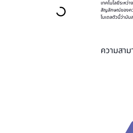
เทคโนโลยีระหว่า
สัญลักษณ์ของควา
โมเดลตัวนี้ว่ามั
ความสาม