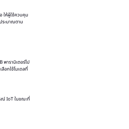
ให้ผู้ใช้ควบคุม
งบประมาณตาม
B พารามิเตอร์ไป
ือกใช้โมเดลที่
ณ์ IoT ในขณะที่