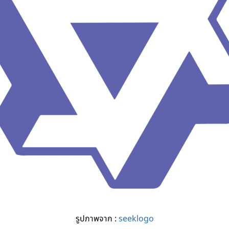
รูปภาพจาก :
seeklogo