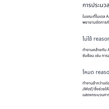
การประมวลผ
ในขณะที่โมเดล A
พยายามจัดการกั
ไม่ใช้ reas
ทำงานคล้ายกับ AI
ซับซ้อน เช่น กา
โหมด reas
ทำงานช้ากว่าแต่ส
(MoE)
ซึ่งช่วยใ
แสดงกระบวนการค