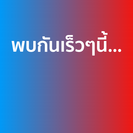
พบกันเร็วๆนี้...