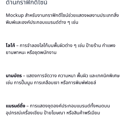
ด้านกราฟิกดีไซน์
Mockup สำหรับงานกราฟิกดีไซน์ช่วยแสดงผลงานประเภทสิ่ง
พิมพ์และองค์ประกอบแบรนด์ต่าง ๆ เช่น
โลโก้
– การจำลองโลโก้บนพื้นผิวต่าง ๆ เช่น ป้ายร้าน กำแพง
ยานพาหนะ หรือชุดพนักงาน
นามบัตร
– แสดงการจัดวาง ความหนา พื้นผิว และเทคนิคพิเศษ
เช่น การปั๊มนูน การเคลือบเงา หรือการพิมพ์ฟอยล์
แบรนด์ดิ้ง
– การแสดงชุดองค์ประกอบแบรนด์ทั้งหมดบน
อุปกรณ์เครื่องเขียน ป้ายโฆษณา หรือสินค้าพรีเมียม