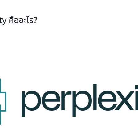
y คืออะไร?