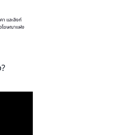
คา และลิงก์
หรือโฆษณาแฝง
ง?