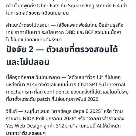
กว่าเว็บที่พูดถึง Uber Eats กับ Square Register ถึง 6.4 เท่า
ในการเทสต์ของเราเดือนเมษายน
คำแนะนำตรงไปตรงมา — ใส่ชื่อแพลตฟอร์มไทย ชื่อย่านธุรกิจ
ไทย ราคาเป็นบาท ระเบียบจาก DBD และ BOI ลงไปในเนื้อหา
ไม่ใช่แค่แปลคอนเทนต์ฝรั่งมา
ปัจจัย 2 — ตัวเลขที่ตรวจสอบได้
และไม่ปลอม
นี่คือจุดที่หลายเว็บไทยพลาด — ใส่ตัวเลข “ทั่วๆ ไป” ที่ไม่บอก
แหล่งที่มา AI ระแวงตัวเลขแบบนี้มาก ChatGPT-5 มี internal
mechanism ที่ลด confidence ของแหล่งที่ใส่ตัวเลขโดยไม่ระบุ
ที่มาตั้งแต่ระดับ patch ที่ปล่อยกุมภาพันธ์ 2026
วิธีแก้ — ระบุที่มาเสมอ “จากข้อมูล depa ปี 2025” หรือ “ตาม
รายงาน NIDA Poll มกราคม 2026” หรือ “จากการสำรวจของ
Yes Web Design ลูกค้า 312 ราย” สามแบบนี้ AI ให้น้ำหนัก
มากกว่าตัวเลขลอยๆ