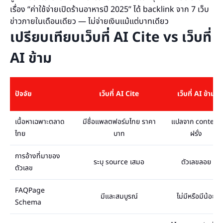
เรื่อง “ค่าใช้จ่ายเปิดร้านอาหารปี 2025” ได้ backlink จาก 7 เว็บ
ข่าวภายในเดือนเดียว — ไม่จ่ายเงินแม้แต่บาทเดียว
เปรียบเทียบเว็บที่ AI Cite vs เว็บที่
AI ข้าม
ปัจจัย
เว็บที่ AI Cite
เว็บที่ AI ข้าม
เนื้อหาเฉพาะตลาด
มีชื่อแพลตฟอร์มไทย ราคา
แปลจาก content
ไทย
บาท
ฝรั่ง
การอ้างที่มาของ
ระบุ source เสมอ
ตัวเลขลอย
ตัวเลข
FAQPage
มีและสมบูรณ์
ไม่มีหรือมีน้อย
Schema