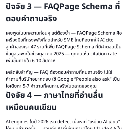
ปัจจัย 3 — FAQPage Schema ที่
ตอบคำถามจริง
เคยพูดในบทความก่อนๆ แต่ต้องย้ำ — FAQPage Schema คือ
เครื่องมือที่ทรงพลังที่สุดสำหรับ SME ไทยที่อยากให้ AI cite
ลูกค้าของเรา 47 รายที่เพิ่ม FAQPage Schema ที่มีคำตอบเป็น
ข้อมูลเฉพาะในช่วงตุลาคม 2025 — ทุกคนเห็น citation rate
เพิ่มขึ้นภายใน 6-10 สัปดาห์
เคล็ดลับสำคัญ — FAQ ต้องตอบคำถามที่คนถามจริง ไม่ใช่
คำถามที่บริษัทอยากตอบ ใช้ Google “People also ask” เป็น
ไอเดียหา 5-7 คำถามที่คนถามจริงในตลาดของคุณ
ปัจจัย 4 — ภาษาไทยที่อ่านลื่น
เหมือนคนเขียน
AI engines ในปี 2026 เริ่ม detect เนื้อหาที่ “เหมือน AI เขียน”
ได้แม่นยำมากขึ้น — รวมถึง AI ที่เขียนภาษาไทย Claude 4.5 ใน