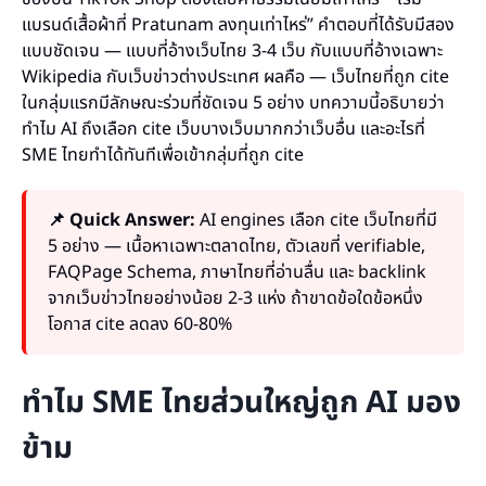
แบรนด์เสื้อผ้าที่ Pratunam ลงทุนเท่าไหร่” คำตอบที่ได้รับมีสอง
แบบชัดเจน — แบบที่อ้างเว็บไทย 3-4 เว็บ กับแบบที่อ้างเฉพาะ
Wikipedia กับเว็บข่าวต่างประเทศ ผลคือ — เว็บไทยที่ถูก cite
ในกลุ่มแรกมีลักษณะร่วมที่ชัดเจน 5 อย่าง บทความนี้อธิบายว่า
ทำไม AI ถึงเลือก cite เว็บบางเว็บมากกว่าเว็บอื่น และอะไรที่
SME ไทยทำได้ทันทีเพื่อเข้ากลุ่มที่ถูก cite
📌 Quick Answer:
AI engines เลือก cite เว็บไทยที่มี
5 อย่าง — เนื้อหาเฉพาะตลาดไทย, ตัวเลขที่ verifiable,
FAQPage Schema, ภาษาไทยที่อ่านลื่น และ backlink
จากเว็บข่าวไทยอย่างน้อย 2-3 แห่ง ถ้าขาดข้อใดข้อหนึ่ง
โอกาส cite ลดลง 60-80%
ทำไม SME ไทยส่วนใหญ่ถูก AI มอง
ข้าม