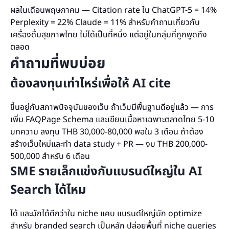
ผลในเดือนพฤษภาคม — Citation rate ใน ChatGPT-5 = 14%
Perplexity = 22% Claude = 11% สำหรับคำถามเกี่ยวกับ
เครื่องดื่มสุขภาพไทย ไม่ได้เป็นที่หนึ่ง แต่อยู่ในกลุ่มที่ถูกพูดถึง
ตลอด
คำถามที่พบบ่อย
ต้องลงทุนเท่าไหร่เพื่อให้ AI cite
ขึ้นอยู่กับสภาพปัจจุบันของเว็บ ถ้าเว็บมีพื้นฐานดีอยู่แล้ว — การ
เพิ่ม FAQPage Schema และเขียนเนื้อหาเฉพาะตลาดไทย 5-10
บทความ ลงทุน THB 30,000-80,000 พอใน 3 เดือน ถ้าต้อง
สร้างเว็บใหม่และทำ data study + PR — งบ THB 200,000-
500,000 สำหรับ 6 เดือน
SME รายเล็กแข่งกับแบรนด์ใหญ่ใน AI
Search ได้ไหม
ได้ และมักได้ดีกว่าใน niche แคบ แบรนด์ใหญ่มัก optimize
สำหรับ branded search เป็นหลัก ปล่อยพื้นที่ niche queries