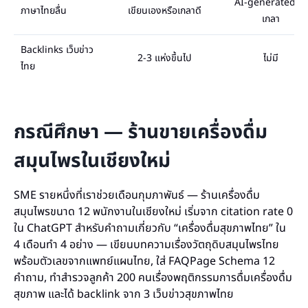
AI-generated ไม่
ภาษาไทยลื่น
เขียนเองหรือเกลาดี
เกลา
Backlinks เว็บข่าว
2-3 แห่งขึ้นไป
ไม่มี
ไทย
กรณีศึกษา — ร้านขายเครื่องดื่ม
สมุนไพรในเชียงใหม่
SME รายหนึ่งที่เราช่วยเดือนกุมภาพันธ์ — ร้านเครื่องดื่ม
สมุนไพรขนาด 12 พนักงานในเชียงใหม่ เริ่มจาก citation rate 0
ใน ChatGPT สำหรับคำถามเกี่ยวกับ “เครื่องดื่มสุขภาพไทย” ใน
4 เดือนทำ 4 อย่าง — เขียนบทความเรื่องวัตถุดิบสมุนไพรไทย
พร้อมตัวเลขจากแพทย์แผนไทย, ใส่ FAQPage Schema 12
คำถาม, ทำสำรวจลูกค้า 200 คนเรื่องพฤติกรรมการดื่มเครื่องดื่ม
สุขภาพ และได้ backlink จาก 3 เว็บข่าวสุขภาพไทย