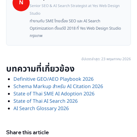
N
Senior SEO & AI Search Strategist at Yes Web Design
Studio
ทำงานกับ SME ไทยเรื่อง SEO และ AI Search
Optimization ตั้งแต่ปี 2018 ที่ Yes Web Design Studio
กรุงเทพ
อัปเดตล่าสุด: 23 พฤษภาคม 2026
บทความที่เกี่ยวข้อง
Definitive GEO/AEO Playbook 2026
Schema Markup สำหรับ AI Citation 2026
State of Thai SME AI Adoption 2026
State of Thai AI Search 2026
AI Search Glossary 2026
Share this article