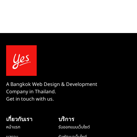
A Bangkok Web Design & Development
Company in Thailand.
Get in touch with us.
เกี่ยวกับเรา
บริการ
หน้าแรก
รับออกแบบเว็บไซต์
ผลงาน
รับพัฒนาเว็บไซต์