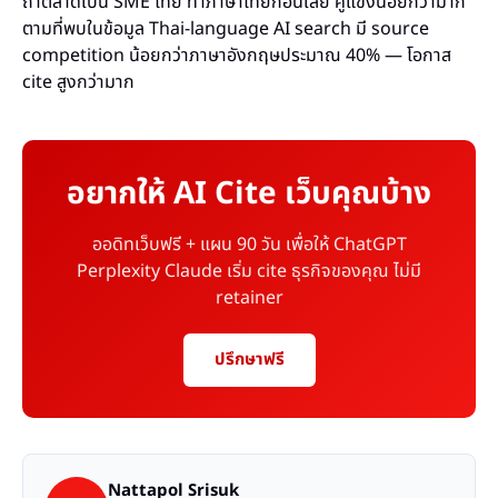
ถ้าตลาดเป็น SME ไทย ทำภาษาไทยก่อนเลย คู่แข่งน้อยกว่ามาก
ตามที่พบในข้อมูล Thai-language AI search มี source
competition น้อยกว่าภาษาอังกฤษประมาณ 40% — โอกาส
cite สูงกว่ามาก
อยากให้ AI Cite เว็บคุณบ้าง
ออดิทเว็บฟรี + แผน 90 วัน เพื่อให้ ChatGPT
Perplexity Claude เริ่ม cite ธุรกิจของคุณ ไม่มี
retainer
ปรึกษาฟรี
Nattapol Srisuk