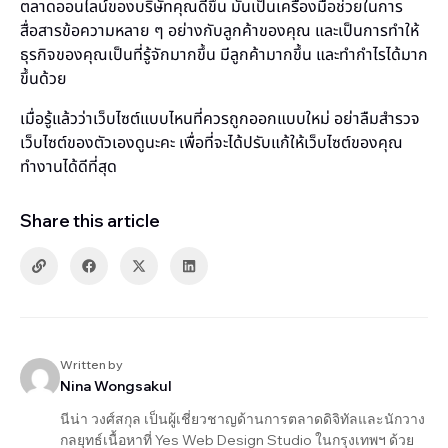
ตลาดออนไลน์ของบริษัทคุณดีขึ้น มันเป็นเครื่องมือช่วยในการ
สื่อสารข้อความหลาย ๆ อย่างกับลูกค้าของคุณ และเป็นการทำให้
ธุรกิจของคุณเป็นที่รู้จักมากขึ้น มีลูกค้ามากขึ้น และทำกำไรได้มาก
ขึ้นด้วย
เมื่อรู้แล้วว่าเว็บไซต์แบบไหนที่ควรถูกออกแบบใหม่ อย่าลืมสำรวจ
เว็บไซต์ของตัวเองดูนะคะ เพื่อที่จะได้ปรับแก้ให้เว็บไซต์ของคุณ
ทำงานได้ดีที่สุด
Share this article
Written by
Nina Wongsakul
นีน่า วงศ์สกุล เป็นผู้เชี่ยวชาญด้านการตลาดดิจิทัลและนักวาง
กลยุทธ์เนื้อหาที่ Yes Web Design Studio ในกรุงเทพฯ ด้วย