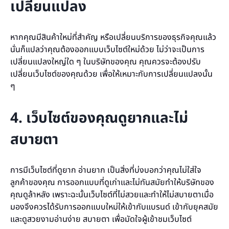
เปลี่ยนแปลง
หากคุณมีสินค้าใหม่ที่สำคัญ หรือเปลี่ยนบริการของธุรกิจคุณแล้ว
นั่นก็แปลว่าคุณต้องออกแบบเว็บไซต์ใหม่ด้วย ไม่ว่าจะเป็นการ
เปลี่ยนแปลงใหญ่ใด ๆ ในบริษัทของคุณ คุณควรจะต้องปรับ
เปลี่ยนเว็บไซต์ของคุณด้วย เพื่อให้เหมาะกับการเปลี่ยนแปลงนั้น
ๆ
4. เว็บไซต์ของคุณดูยากและไม่
สบายตา
การมีเว็บไซต์ที่ดูยาก อ่านยาก เป็นสิ่งที่บ่งบอกว่าคุณไม่ใส่ใจ
ลูกค้าของคุณ การออกแบบที่ดูเก่าและไม่ทันสมัยทำให้บริษัทของ
คุณดูล้าหลัง เพราะฉะนั้นเว็บไซต์ที่ไม่สวยและทำให้ไม่สบายตาเมื่อ
มองจึงควรได้รับการออกแบบใหม่ให้เข้ากับแบรนด์ เข้ากับยุคสมัย
และดูสวยงามอ่านง่าย สบายตา เพื่อมัดใจผู้เข้าชมเว็บไซต์