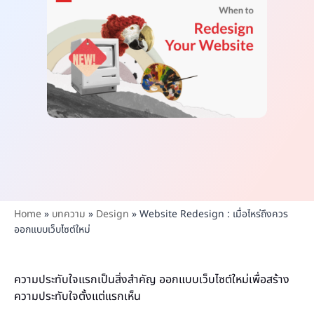
Home
»
บทความ
»
Design
»
Website Redesign : เมื่อไหร่ถึงควร
ออกแบบเว็บไซต์ใหม่
ความประทับใจแรกเป็นสิ่งสำคัญ ออกแบบเว็บไซต์ใหม่เพื่อสร้าง
ความประทับใจตั้งแต่แรกเห็น