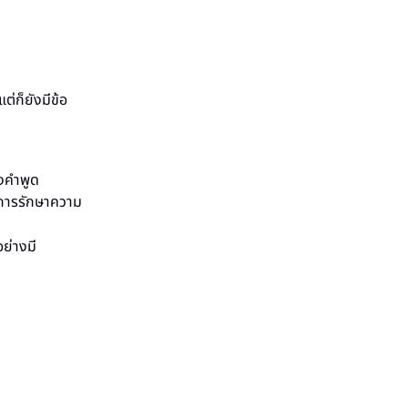
่ก็ยังมีข้อ
งคำพูด
นการรักษาความ
ย่างมี