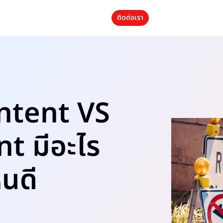
ติดต่อเรา
ntent VS
t มีอะไร
นดี