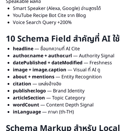
Speakable ผลคือ
Smart Speaker (Alexa, Google) อ่านสูตรได้
YouTube Recipe Bot Cite จาก Blog
Voice Search Query +200%
10 Schema Field สำคัญที่ AI ใช้
headline
— ชื่อบทความที่ AI Cite
author.name + author.url
— Authority Signal
datePublished + dateModified
— Freshness
image + image.caption
— Visual ที่ AI ดู
about + mentions
— Entity Recognition
citation
— แหล่งอ้างอิง
publisher.logo
— Brand Identity
articleSection
— Topic Category
wordCount
— Content Depth Signal
inLanguage
— ภาษา (th-TH)
Schema Markup สำหรับ Local