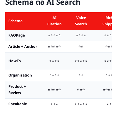
Schema ต่อ AI Search
AI
Voice
Rich
Schema
Citation
Search
Snippet
FAQPage
⭐⭐⭐⭐⭐
⭐⭐⭐⭐
⭐⭐⭐⭐
Article + Author
⭐⭐⭐⭐⭐
⭐⭐
⭐⭐⭐
HowTo
⭐⭐⭐⭐
⭐⭐⭐⭐⭐
⭐⭐⭐⭐
Organization
⭐⭐⭐⭐
⭐⭐
⭐⭐⭐
Product +
⭐⭐⭐⭐⭐
⭐⭐⭐
⭐⭐⭐⭐⭐
Review
Speakable
⭐⭐⭐
⭐⭐⭐⭐⭐
⭐⭐