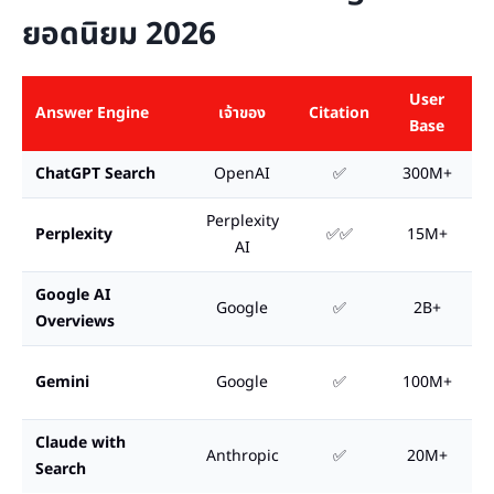
ยอดนิยม 2026
User
Answer Engine
เจ้าของ
Citation
จ
Base
ChatGPT Search
OpenAI
✅
300M+
U
Perplexity
Perplexity
✅✅
15M+
C
AI
Google AI
เ
Google
✅
2B+
Overviews
ท
เ
Gemini
Google
✅
100M+
W
Claude with
Anthropic
✅
20M+
R
Search