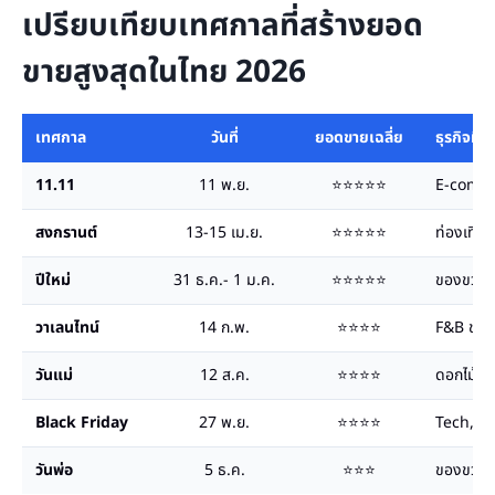
เปรียบเทียบเทศกาลที่สร้างยอด
ขายสูงสุดในไทย 2026
เทศกาล
วันที่
ยอดขายเฉลี่ย
ธุรกิจที่เ
11.11
11 พ.ย.
⭐⭐⭐⭐⭐
E-comme
สงกรานต์
13-15 เม.ย.
⭐⭐⭐⭐⭐
ท่องเที่ย
ปีใหม่
31 ธ.ค.- 1 ม.ค.
⭐⭐⭐⭐⭐
ของขวัญ 
วาเลนไทน์
14 ก.พ.
⭐⭐⭐⭐
F&B ของขว
วันแม่
12 ส.ค.
⭐⭐⭐⭐
ดอกไม้ ข
Black Friday
27 พ.ย.
⭐⭐⭐⭐
Tech, แฟช
วันพ่อ
5 ธ.ค.
⭐⭐⭐
ของขวัญ