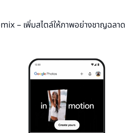
emix – เพิ่มสไตล์ให้ภาพอย่างชาญฉลาด