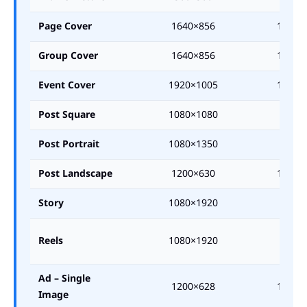
Page Cover
1640×856
1.91:1
Group Cover
1640×856
1.91:1
Event Cover
1920×1005
1.91:1
Post Square
1080×1080
1:1
Post Portrait
1080×1350
4:5
Post Landscape
1200×630
1.91:1
Story
1080×1920
9:16
Reels
1080×1920
9:16
Ad – Single
1200×628
1.91:1
Image