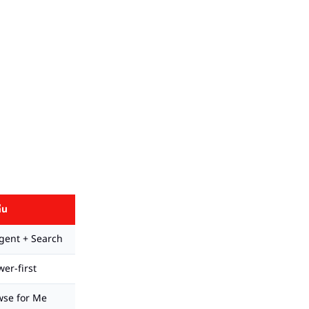
่น
gent + Search
er-first
wse for Me