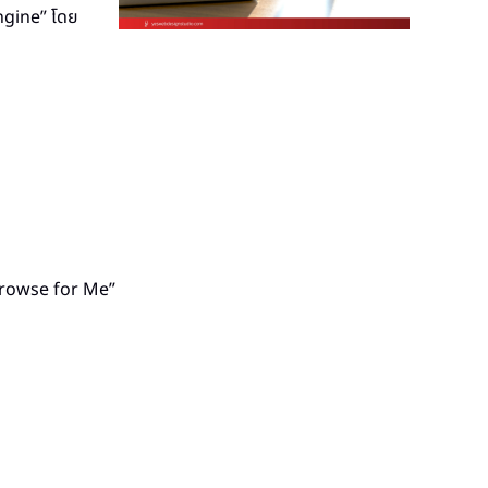
ngine” โดย
Browse for Me”