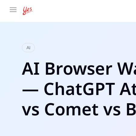
AI
AI Browser W
— ChatGPT At
vs Comet vs 