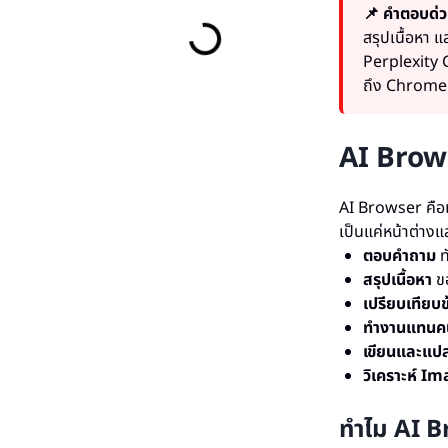
📌 คำตอบด่ว
สรุปเนื้อหา
Perplexity
ถึง Chrome ท
AI Brows
AI Browser คือเ
เป็นแค่หน้าต่าง
ตอบคำถาม
ท
สรุปเนื้อหา
ขอ
เปรียบเทียบข
ทำงานแทนค
เขียนและแป
วิเคราะห์ I
ทำไม AI B