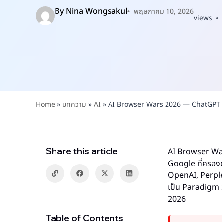
By
Nina Wongsakul
พฤษภาคม 10, 2026
views
Home
»
บทความ
»
AI
»
AI Browser Wars 2026 — ChatGPT A
Share this article
AI Browser War
Google ที่ครองต
OpenAI, Perplex
เป็น Paradigm Sh
2026
Table of Contents