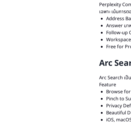
Perplexity Com
เฉพาะ เน้นการ
Address Ba
Answer มาพร
Follow-up 
Workspace 
Free for Pr
Arc Sea
Arc Search เป็
Feature
Browse for M
Pinch to S
Privacy Def
Beautiful 
iOS, macOS