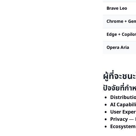
Brave Leo
Chrome + Gem
Edge + Copilo
Opera Aria
ผู้ที่จะ
ปัจจัยที่กำ
Distributi
AI Capabil
User Exper
Privacy
— Br
Ecosystem