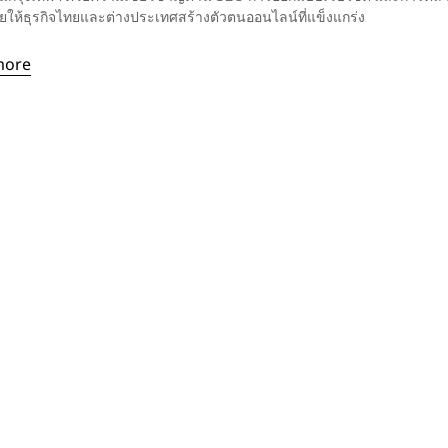
วยให้ธุรกิจไทยและต่างประเทศสร้างตัวตนออนไลน์ที่แข็งแกร่ง
more
Stop letting your
competitors outrank
you.