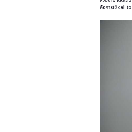
สวยงาม โดดเด่น ไ
คือการใช้ call t