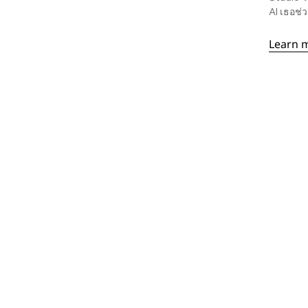
AI เธอช่
Learn 