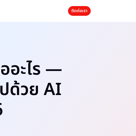
ติดต่อเรา
ืออะไร —
อปด้วย AI
6