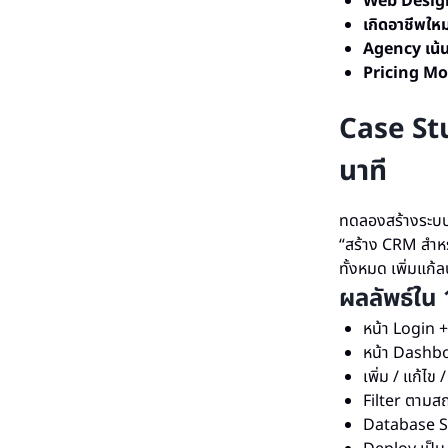
Web Design
เกิดอาชีพใหม
Agency เน้
Pricing Mod
Case St
นาที
ทดลองสร้างระบบจ
“สร้าง CRM สำหรั
ทั้งหมด เพิ่มแก
ผลลัพธ์ใน 
หน้า Login 
หน้า Dashbo
เพิ่ม / แก้ไข 
Filter ตามส
Database S