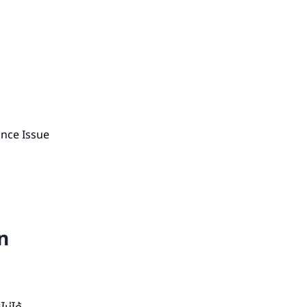
ance Issue
n