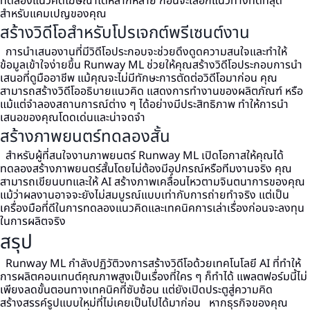
ทดลองแนวคิดโฆษณาได้หลากหลาย ก่อนจะเลือกแนวทางที่ดีที่สุด
สำหรับแคมเปญของคุณ
สร้างวิดีโอสำหรับโปรเจกต์พรีเซนต์งาน
การนำเสนองานที่มีวิดีโอประกอบจะช่วยดึงดูดความสนใจและทำให้
ข้อมูลเข้าใจง่ายขึ้น Runway ML ช่วยให้คุณสร้างวิดีโอประกอบการนำ
เสนอที่ดูมืออาชีพ แม้คุณจะไม่มีทักษะการตัดต่อวิดีโอมาก่อน
คุณ
สามารถสร้างวิดีโออธิบายแนวคิด แสดงการทำงานของผลิตภัณฑ์ หรือ
แม้แต่จำลองสถานการณ์ต่าง ๆ ได้อย่างมีประสิทธิภาพ ทำให้การนำ
เสนอของคุณโดดเด่นและน่าจดจำ
สร้างภาพยนตร์ทดลองสั้น
สำหรับผู้ที่สนใจงานภาพยนตร์ Runway ML เปิดโอกาสให้คุณได้
ทดลองสร้างภาพยนตร์สั้นโดยไม่ต้องมีอุปกรณ์หรือทีมงานจริง คุณ
สามารถเขียนบทและให้ AI สร้างภาพเคลื่อนไหวตามจินตนาการของคุณ
แม้ว่าผลงานอาจจะยังไม่สมบูรณ์แบบเท่ากับการถ่ายทำจริง แต่เป็น
เครื่องมือที่ดีในการทดลองแนวคิดและเทคนิคการเล่าเรื่องก่อนจะลงทุน
ในการผลิตจริง
สรุป
Runway ML กำลังปฏิวัติวงการสร้างวิดีโอด้วยเทคโนโลยี AI ที่ทำให้
การผลิตคอนเทนต์คุณภาพสูงเป็นเรื่องที่ใคร ๆ ก็ทำได้ แพลตฟอร์มนี้ไม่
เพียงลดขั้นตอนทางเทคนิคที่ซับซ้อน แต่ยังเปิดประตูสู่ความคิด
สร้างสรรค์รูปแบบใหม่ที่ไม่เคยเป็นไปได้มาก่อน
หากธุรกิจของคุณ