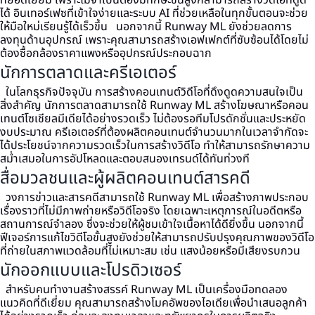
ที่ยอดเยี่ยม เพราะไม่จำเป็นต้องมีทักษะขั้นสูงก็สามารถสร้างวิดีโอที่ดูดี
ได้ อินเทอร์เฟซที่เข้าใจง่ายและระบบ AI ที่ช่วยเหลือในทุกขั้นตอนจะช่วย
ให้มือใหม่เรียนรู้ได้เร็วขึ้น
นอกจากนี้ Runway ML ยังช่วยลดการ
ลงทุนด้านอุปกรณ์ เพราะคุณสามารถสร้างเอฟเฟกต์ที่ซับซ้อนได้โดยไม่
ต้องซื้อกล้องราคาแพงหรืออุปกรณ์ประกอบฉาก
นักการตลาดและครีเอเตอร์
ในโลกธุรกิจปัจจุบัน การสร้างคอนเทนต์วิดีโอที่ดึงดูดความสนใจเป็น
สิ่งสำคัญ นักการตลาดสามารถใช้ Runway ML สร้างโฆษณาหรือคอน
เทนต์โซเชียลมีเดียได้อย่างรวดเร็ว ไม่ต้องรอทีมโปรดักชั่นและประหยัด
งบประมาณ
ครีเอเตอร์ที่ต้องผลิตคอนเทนต์จำนวนมากในเวลาจำกัดจะ
ได้ประโยชน์จากความรวดเร็วในการสร้างวิดีโอ ทำให้สามารถรักษาความ
สม่ำเสมอในการอัปโหลดและตอบสนองเทรนด์ได้ทันท่วงที
สื่อมวลชนและผู้ผลิตคอนเทนต์สารคดี
วงการข่าวและสารคดีสามารถใช้ Runway ML เพื่อสร้างภาพประกอบ
เรื่องราวที่ไม่มีภาพถ่ายหรือวิดีโอจริง โดยเฉพาะเหตุการณ์ในอดีตหรือ
สถานการณ์จำลอง ซึ่งจะช่วยให้ผู้ชมเข้าใจเนื้อหาได้ดียิ่งขึ้น
นอกจากนี้
ฟีเจอร์การแก้ไขวิดีโอขั้นสูงยังช่วยให้สามารถปรับปรุงคุณภาพของวิดีโอ
ที่ถ่ายในสภาพแวดล้อมที่ไม่เหมาะสม เช่น แสงน้อยหรือมีเสียงรบกวน
นักออกแบบและโปรดิวเซอร์
สำหรับคนทำงานสร้างสรรค์ Runway ML เป็นเครื่องมือทดลอง
แนวคิดที่ดีเยี่ยม คุณสามารถสร้างโมคอัพของไอเดียเพื่อนำเสนอลูกค้า