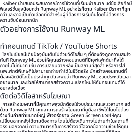
Kaiber นำเสนอประสบการณ์การใช้งานที่เรียบง่ายมาก แต่ข้อเสียคือมี
ฟีเจอร์ขั้นสูงน้อยกว่า Runway ML อย่างไรก็ตาม Kaiber มีราคาที่ถูก
กว่าและอาจเป็นตัวเลือกที่ดีสำหรับผู้ที่ต้องการเริ่มต้นโดยไม่ต้องการ
ความซับซ้อนมากนัก
ตัวอย่างการใช้งาน Runway ML
ทำคอนเทนต์ TikTok / YouTube Shorts
โลกโซเชียลมีเดียปัจจุบันเต็มไปด้วยวิดีโอสั้น ๆ ที่ต้องดึงดูดความสนใจ
ทันที Runway ML ช่วยให้คุณสร้างคอนเทนต์ที่มีเอฟเฟกต์น่าทึ่งได้
ภายในไม่กี่นาที เช่น การเปลี่ยนฉากหลังเป็นสถานที่สุดล้ำ หรือการใส่
เอฟเฟกต์พิเศษที่ไม่สามารถถ่ายทำได้ในชีวิตจริง
นักสร้างคอนเทนต์ที่
ต้องผลิตวิดีโอเป็นประจำทุกวันจะพบว่า Runway ML ช่วยประหยัดเวลา
อย่างมาก และช่วยให้สามารถสร้างความแปลกใหม่ให้กับคอนเทนต์ได้
อย่างต่อเนื่อง
ตัดต่อวิดีโอสำหรับโฆษณา
การสร้างโฆษณาที่มีคุณภาพสูงมักต้องใช้งบประมาณและเวลามาก แต่
ด้วย Runway ML คุณสามารถสร้างโฆษณาที่ดูมืออาชีพได้โดยไม่ต้อง
จ้างทีมถ่ายทำขนาดใหญ่ ฟีเจอร์อย่าง Green Screen ช่วยให้คุณ
เปลี่ยนฉากหลังได้ตามต้องการ โดยไม่ต้องเดินทางไปถ่ายทำในสถานที่
จริง
นอกจากนี้ ความสามารถในการสร้างวิดีโอจากข้อความช่วยให้คุณ