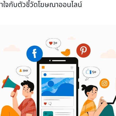
าใจกับตัวชี้วัดโฆษณาออนไลน์