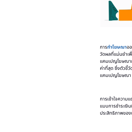
การ
ทำโฆษณา
ออ
วัดผลที่แม่นยำเพ
แคมเปญโฆษณากำลั
ค่าที่สุด ซึ่งตัว
แคมเปญโฆษณา
การเข้าใจความแต
แบบการชำระเงินท
ประสิทธิภาพของ