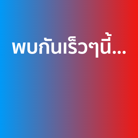
พบกันเร็วๆนี้...