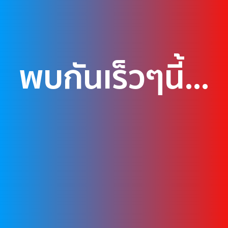
พบกันเร็วๆนี้...