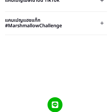
แคมเปญโฆษณาบน TikTok
แคมเปญแฮชแท็ก
#MarshmallowChallenge