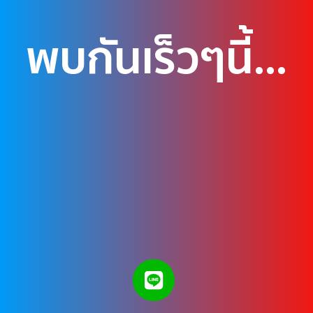
พบกันเร็วๆนี้...