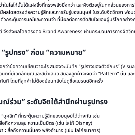
่าในโลโก้นั้นได้แฝงสิ่งที่ทรงพลังยิ่งกว่า และฝังตัวอยู่ในทุกส่วนของการ
่งมีผลโดยตรงต่อความรู้สึกและการรับรู้ของมนุษย์ ในระดับจิตวิทยา ฟอนต์
นตัวกระตุ้นอารมณ์และความจำ ที่มีผลต่อการตัดสินใจของผู้บริโภคอย่างค
นต์ จึงส่งผลโดยตรงต่อ Brand Awareness ผ่านกระบวนการทางจิตวิทยา
“รูปทรง” ก่อน “ความหมาย”
นออกว่าข้อความเขียนว่าอะไร สมองจะบันทึก “รูปร่างของตัวอักษร” (Visu
อนต์ที่มีเอกลักษณ์และสม่ำเสมอ สมองลูกค้าจะจดจำ “Pattern” นั้น และ
ันที โดยที่ลูกค้าไม่ต้องย้อนกลับไปดูชื่อแบรนด์อีกครั้ง
มณ์ร่วม” ระดับจิตใต้สำนึกผ่านรูปทรง
บุคลิก” ที่กระตุ้นความรู้สึกของมนุษย์ได้ต่างกัน เช่น
สื่อถึงความสุข ความเป็นมิตร (เช่น โลโก้ Disney)
นา :
สื่อถึงความมั่นคง พลังอำนาจ (เช่น โลโก้ธนาคาร)