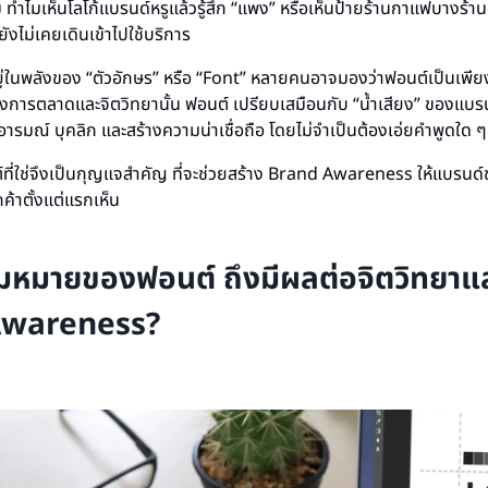
ำไมเห็นโลโก้แบรนด์หรูแล้วรู้สึก “แพง” หรือเห็นป้ายร้านกาแฟบางร้านแล
่ยังไม่เคยเดินเข้าไปใช้บริการ
ู่ในพลังของ “ตัวอักษร” หรือ “Font” หลายคนอาจมองว่าฟอนต์เป็นเพีย
การตลาดและจิตวิทยานั้น ฟอนต์ เปรียบเสมือนกับ “น้ำเสียง” ของแบรน
อารมณ์ บุคลิก และสร้างความน่าเชื่อถือ โดยไม่จำเป็นต้องเอ่ยคำพูดใด 
์ที่ใช่จึงเป็นกุญแจสำคัญ ที่จะช่วยสร้าง Brand Awareness ให้แบรนด์
กค้าตั้งแต่แรกเห็น
มหมายของฟอนต์ ถึงมีผลต่อจิตวิทยาแ
Awareness?