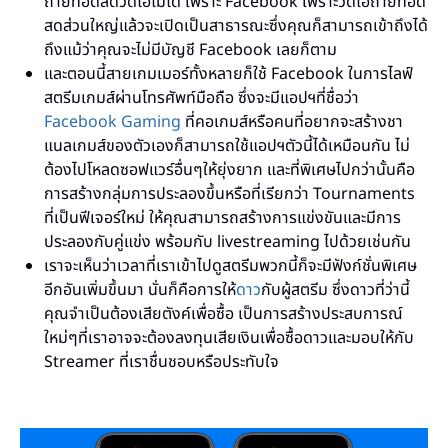
ถ่ายทอดสดวิดีโอไม่ได้ เพราะ Facebook เพราะวิดีโอถ่ายทอด
สดส่วนใหญ่แล้วจะเปิดเป็นสาธารณะซึ่งคุณก็สามารถเข้าถึงได้
ถึงแม้ว่าคุณจะไม่มีบัญชี Facebook เลยก็ตาม
และตอนนี้สายเกมเมอร์ทั้งหลายก็ใช้ Facebook ในการไลฟ์
สตรีมเกมส์ผ่านโทรศัพท์มือถือ ซึ่งจะมีแอปฯที่ชื่อว่า
Facebook Gaming
ที่คอเกมส์หรือคนที่อยากจะสร้างชา
แนลเกมส์ของตัวเองก็สามารถใช้แอปฯตัวนี้ได้เหมือนกัน ไม่
ต้องไปโหลดซอฟแวร์อื่นๆให้ยุ่งยาก และที่พิเศษไปกว่านั้นคือ
การสร้างกลุ่มการประลองขึ้นหรือที่เรียกว่า Tournaments
ที่เป็นฟีเจอร์ใหม่ ให้คุณสามารถสร้างการแข่งขันและมีการ
ประลองกับคู่แข่ง พร้อมกับ livestreaming ไปด้วยเช่นกัน
เราจะเห็นว่าเวลาที่เราเข้าไปดูสตรีมพวกนี้ก็จะมีฟังก์ชั่นพิเศษ
อีกอันเพิ่มขึ้นมา นั่นก็คือการให้
ดาว
กับผู้สตรีม ซึ่งดาวที่ว่านี้
คุณจำเป็นต้องเสียตังค์เพื่อซื้อ เป็นการสร้างประสบการณ์
ใหม่ๆที่เราอาจจะต้องลงทุนเสียเงินเพื่อซื้อดาวและมอบให้กับ
Streamer ที่เราชื่นชอบหรือประทับใจ