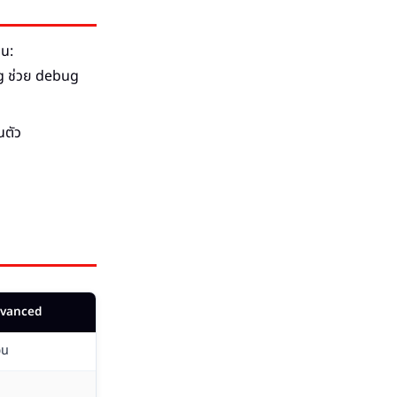
จน:
ng ช่วย debug
นตัว
dvanced
อน
n