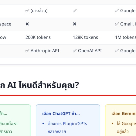
✅ (บางส่วน)
✅
✅ Google
space
❌
❌
✅ Gmail, 
dow
200K tokens
128K tokens
1M token
✅ Anthropic API
✅ OpenAI API
✅ Google 
ือก AI ไหนดีสำหรับคุณ?
ถ้า…
เลือก ChatGPT ถ้า…
เลือก Gemini
ียนเนื้อหา
ต้องการ Plugin/GPTs
ใช้ Googl
กสารยาว
หลากหลาย
อยู่แล้ว