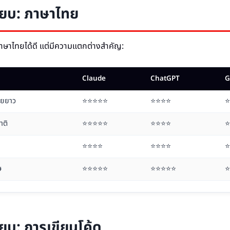
ียบ: ภาษาไทย
บภาษาไทยได้ดี แต่มีความแตกต่างสำคัญ:
Claude
ChatGPT
G
ทยยาว
⭐⭐⭐⭐⭐
⭐⭐⭐⭐
⭐
าติ
⭐⭐⭐⭐⭐
⭐⭐⭐⭐
⭐
⭐⭐⭐⭐
⭐⭐⭐⭐
⭐
ษ
⭐⭐⭐⭐⭐
⭐⭐⭐⭐⭐
⭐
ียบ: การเขียนโค้ด