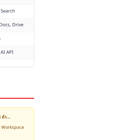
 Search
Docs, Drive
s
AI API
 ถ้า…
e Workspace