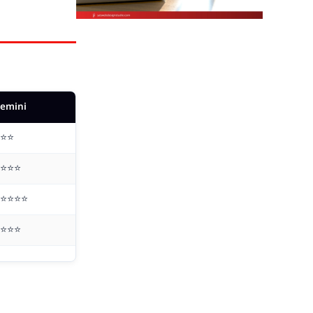
emini
⭐⭐
⭐⭐⭐
⭐⭐⭐⭐
⭐⭐⭐