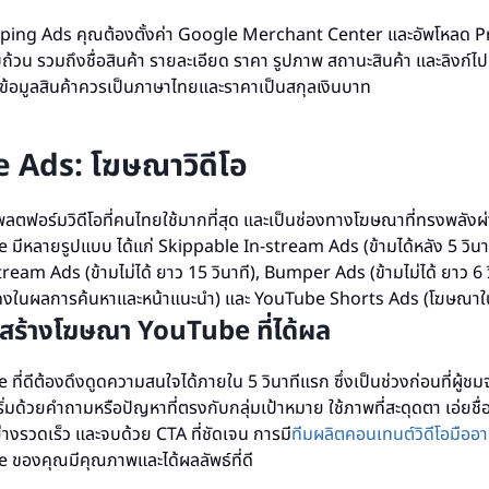
opping Ads คุณต้องตั้งค่า Google Merchant Center และอัพโหลด P
บถ้วน รวมถึงชื่อสินค้า รายละเอียด ราคา รูปภาพ สถานะสินค้า และลิงก์ไป
้อมูลสินค้าควรเป็นภาษาไทยและราคาเป็นสกุลเงินบาท
 Ads: โฆษณาวิดีโอ
ตฟอร์มวิดีโอที่คนไทยใช้มากที่สุด และเป็นช่องทางโฆษณาที่ทรงพลัง
ีหลายรูปแบบ ได้แก่ Skippable In-stream Ads (ข้ามได้หลัง 5 วินา
eam Ads (ข้ามไม่ได้ ยาว 15 วินาที), Bumper Ads (ข้ามไม่ได้ ยาว 6 ว
งในผลการค้นหาและหน้าแนะนำ) และ YouTube Shorts Ads (โฆษณาในวิ
สร้างโฆษณา YouTube ที่ได้ผล
่ดีต้องดึงดูดความสนใจได้ภายใน 5 วินาทีแรก ซึ่งเป็นช่วงก่อนที่ผู้ช
่ เริ่มด้วยคำถามหรือปัญหาที่ตรงกับกลุ่มเป้าหมาย ใช้ภาพที่สะดุดตา เอ่ยชื
างรวดเร็ว และจบด้วย CTA ที่ชัดเจน การมี
ทีมผลิตคอนเทนต์วิดีโอมืออา
ของคุณมีคุณภาพและได้ผลลัพธ์ที่ดี